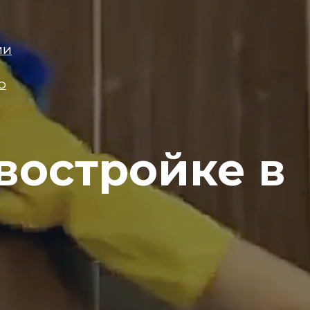
ИИ
О
востройке в