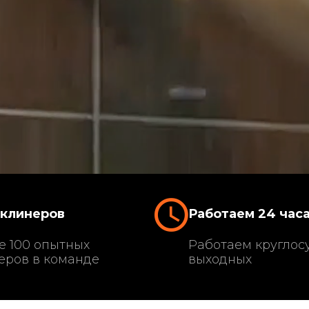
 клинеров
Работаем 24 час
е 100 опытных
Работаем круглосу
еров в команде
выходных