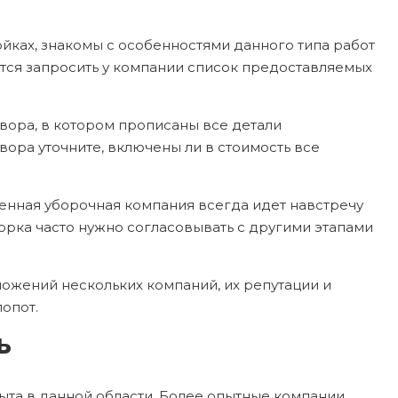
йках, знакомы с особенностями данного типа работ
тся запросить у компании список предоставляемых
вора, в котором прописаны все детали
ора уточните, включены ли в стоимость все
венная уборочная компания всегда идет навстречу
орка часто нужно согласовывать с другими этапами
ожений нескольких компаний, их репутации и
опот.
ь
ыта в данной области. Более опытные компании