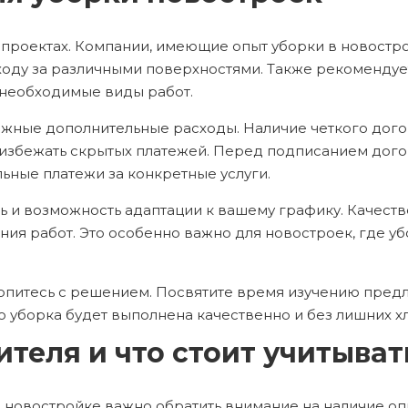
 проектах. Компании, имеющие опыт уборки в новостро
оду за различными поверхностями. Также рекомендуе
е необходимые виды работ.
можные дополнительные расходы. Наличие четкого дого
избежать скрытых платежей. Перед подписанием догов
ьные платежи за конкретные услуги.
ь и возможность адаптации к вашему графику. Качест
ия работ. Это особенно важно для новостроек, где уб
опитесь с решением. Посвятите время изучению предл
о уборка будет выполнена качественно и без лишних хл
теля и что стоит учитыват
 новостройке важно обратить внимание на наличие оп