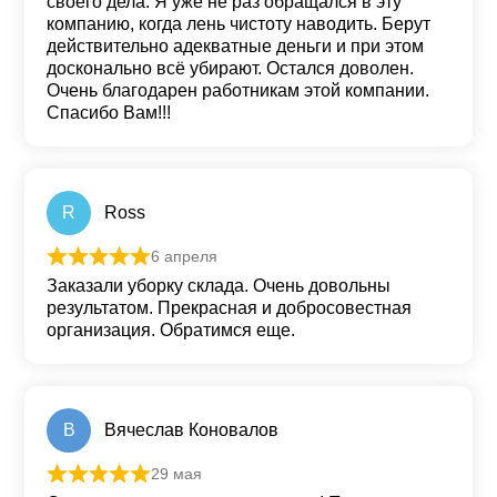
своего дела. Я уже не раз обращался в эту
компанию, когда лень чистоту наводить. Берут
действительно адекватные деньги и при этом
досконально всё убирают. Остался доволен.
Очень благодарен работникам этой компании.
Спасибо Вам!!!
R
Ross
6 апреля
Оценка
5
из 5
Заказали уборку склада. Очень довольны
результатом. Прекрасная и добросовестная
организация. Обратимся еще.
В
Вячеслав Коновалов
29 мая
Оценка
5
из 5