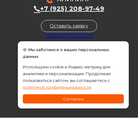
+7 (925) 208-97-49
Оставить заявку
НАШИ УСЛУГИ
Уборка домов
🍪 Мы заботимся о ваших персональных
Уборка квартир
данных
Уборка коммерческих помещений
Используем cookie и Яндекс метрику для
Уборка офисов
аналитики и персонализации. Продолжая
Домработница
пользоваться сайтом, вы соглашаетесь с
Клининговые услуги
политикой конфиденциальности
.
Химчистка
Согласен
Промышленный альпинизм
Информация на сайте не является публичной офертой