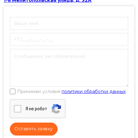
1-я Мелитопольская улица, д. 32А
Принимаю условия
политики обработки данных
Я нe poбoт