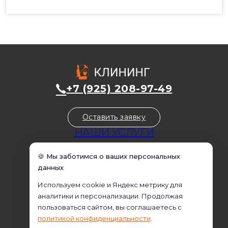
+7 (925) 208-97-49
Оставить заявку
НАШИ УСЛУГИ
Уборка домов
🍪 Мы заботимся о ваших персональных
Уборка квартир
данных
Уборка коммерческих помещений
Используем cookie и Яндекс метрику для
Уборка офисов
аналитики и персонализации. Продолжая
Домработница
пользоваться сайтом, вы соглашаетесь с
Клининговые услуги
политикой конфиденциальности
.